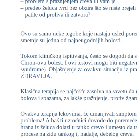
– problem s pražnjenjem creva ili vam je
– predeo želuca tvrd bez obzira što se niste prejeli 
– patite od proliva ili zatvora?
Ovo su samo neke tegobe koje nastaju usled poreme
smetnje su jedna od najneugodnijih bolesti.
Tokom kliničkog ispitivanja, često se dogodi da su 
Chron-ovu bolest. I ovi testovi mogu biti negativn
syndrome). Objašnjenje za ovakvu situaciju iz pra
ZDRAVLJA
.
Klasična terapija se najčešće zasniva na savetu d
bolova i spazama, za lakše pražnjenje, protiv žgara
Ovakva terapija lekovima, će umanjivati simptome o
problema! A baš ti uzročnici dovode do poremećen
hrana iz želuca dolazi u tanko crevo i umesto da 
procese na zidu tankog i, nadalje, debelog creva.