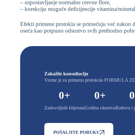
– uspostavljanje normalne crevne flore,
– korekciju moguće deficijencije vitamina/mineral
Efekti primene protokla se primećuju već nakon dve
oseća kao potpuno odsustvo svih prethodno pobr
Zakažite konsultaciju
Vreme je za primenu protokola FORMULA 
0
+
0
+
0
Zadovoljnih klijenata
Godina iskustva
Radova i 
POŠALJITE PORUKU