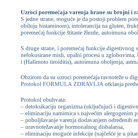
Uzroci poremećaja varenja hrane su brojni i ra
S jedne strane, moguće je da postoji problem porem
obiluju histaminom), intolerancija na gluten, frukt
poremećaj funkcije štitaste žlezde, autoimuna ob
S druge strane, i poremećaj funkcije digestivnog si
nefokusirane misli, upalni procesi u zglobovima, 
i (Hašimoto tiroiditis), autoimuna oboljenja, astm
Obzirom da su uzroci poremećaja ravnoteže u dige
Protokol FORMULA ZDRAVLJA
otklanja pret
Protokol obuhvata:
– detoksikaciju organizma (uključujući i digestivn
– eliminaciju namirnica s najvećim alergogenim po
– poboljšavanje varenja dodavanjem određenih en
– uravnotežavanje hormonalnog disbalansa,
– eliminaciju moguće infekcije (najčešće je u pitan