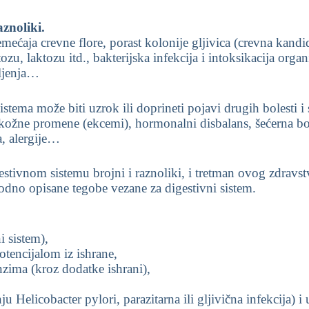
znoliki.
ećaja crevne flore, porast kolonije gljivica (crevna kandid
ozu, laktozu itd., bakterijska infekcija i intoksikacija orga
oljenja…
stema može biti uzrok ili doprineti pojavi drugih bolesti i 
kožne promene (ekcemi), hormonalni disbalans, šećerna boles
a, alergije…
stivnom sistemu brojni i raznoliki, i tretman ovog zdravs
hodno opisane tegobe vezane za digestivni sistem.
i sistem),
tencijalom iz ishrane,
zima (kroz dodatke ishrani),
ju Helicobacter pylori, parazitarna ili gljivična infekcija) 