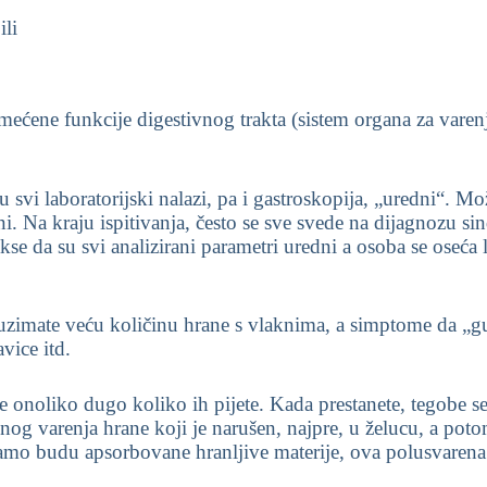
ili
ćene funkcije digestivnog trakta (sistem organa za varenj
svi laboratorijski nalazi, pa i gastroskopija, „uredni“. Mož
i. Na kraju ispitivanja, često se sve svede na dijagnozu sin
kse da su svi analizirani parametri uredni a osoba se oseća
a uzimate veću količinu hrane s vlaknima, a simptome da „g
vice itd.
noliko dugo koliko ih pijete. Kada prestanete, tegobe se na
og varenja hrane koji je narušen, najpre, u želucu, a po
tamo budu apsorbovane hranljive materije, ova polusvarena h