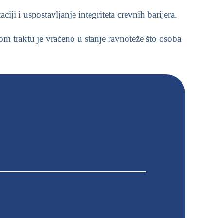
i i uspostavljanje integriteta crevnih barijera.
om traktu je vraćeno u stanje ravnoteže što osoba