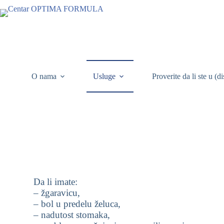
O nama
Usluge
Proverite da li ste u (d
Da li imate:
– žgaravicu,
– bol u predelu želuca,
– nadutost stomaka,