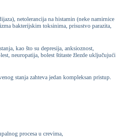
ijaza), netolerancija na histamin (neke namirnice
nizma bakterijskim toksinima, prisustvo parazita,
stanja, kao što su depresija, anksioznost,
t, neuropatija, bolest štitaste žlezde uključujući
tvenog stanja zahteva jedan kompleksan pristup.
i upalnog procesa u crevima,