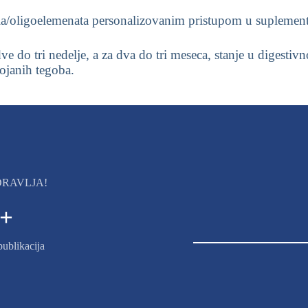
a/oligoelemenata personalizovanim pristupom u suplementacij
 do tri nedelje, a za dva do tri meseca, stanje u digestivn
ojanih tegoba.
ZDRAVLJA!
+
publikacija