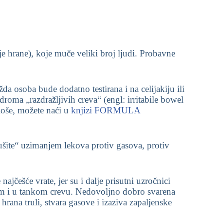
e hrane), koje muče veliki broj ljudi. Probavne
da osoba bude dodatno testirana i na celijakiju ili
droma „razdražljivih creva“ (engl: irritabile bowel
 loše, možete naći u
knjizi FORMULA
ušite“ uzimanjem lekova protiv gasova, protiv
jčešće vrate, jer su i dalje prisutni uzročnici
tom i u tankom crevu. Nedovoljno dobro svarena
rana truli, stvara gasove i izaziva zapaljenske