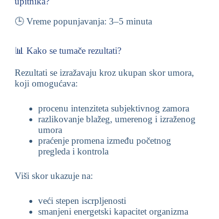
upitnika?
🕒 Vreme popunjavanja: 3–5 minuta
📊 Kako se tumače rezultati?
Rezultati se izražavaju kroz ukupan skor umora,
koji omogućava:
procenu intenziteta subjektivnog zamora
razlikovanje blažeg, umerenog i izraženog
umora
praćenje promena između početnog
pregleda i kontrola
Viši skor ukazuje na:
veći stepen iscrpljenosti
smanjeni energetski kapacitet organizma