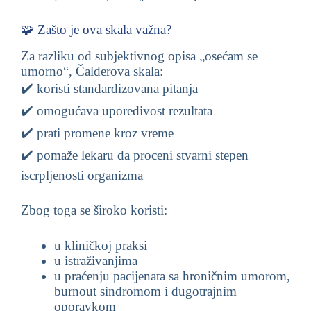
🧩 Zašto je ova skala važna?
Za razliku od subjektivnog opisa „osećam se
umorno“, Čalderova skala:
✔️ koristi standardizovana pitanja
✔️ omogućava uporedivost rezultata
✔️ prati promene kroz vreme
✔️ pomaže lekaru da proceni stvarni stepen
iscrpljenosti organizma
Zbog toga se široko koristi:
u kliničkoj praksi
u istraživanjima
u praćenju pacijenata sa hroničnim umorom,
burnout sindromom i dugotrajnim
oporavkom