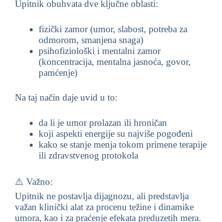
Upitnik obuhvata dve ključne oblasti:
fizički zamor (umor, slabost, potreba za
odmorom, smanjena snaga)
psihofiziološki i mentalni zamor
(koncentracija, mentalna jasnoća, govor,
pamćenje)
Na taj način daje uvid u to:
da li je umor prolazan ili hroničan
koji aspekti energije su najviše pogođeni
kako se stanje menja tokom primene terapije
ili zdravstvenog protokola
⚠️ Važno:
Upitnik ne postavlja dijagnozu, ali predstavlja
važan klinički alat za procenu težine i dinamike
umora, kao i za praćenje efekata preduzetih mera.