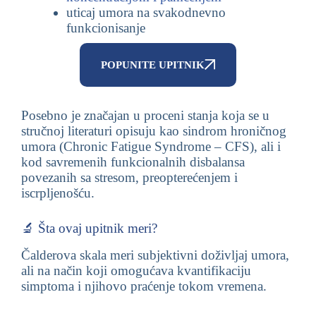
uticaj umora na svakodnevno
funkcionisanje
POPUNITE UPITNIK
Posebno je značajan u proceni stanja koja se u
stručnoj literaturi opisuju kao sindrom hroničnog
umora (Chronic Fatigue Syndrome – CFS), ali i
kod savremenih funkcionalnih disbalansa
povezanih sa stresom, preopterećenjem i
iscrpljenošću.
🔬 Šta ovaj upitnik meri?
Čalderova skala meri subjektivni doživljaj umora,
ali na način koji omogućava kvantifikaciju
simptoma i njihovo praćenje tokom vremena.