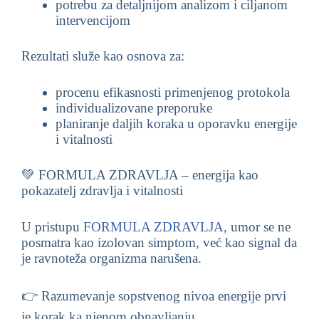
potrebu za detaljnijom analizom i ciljanom
intervencijom
Rezultati služe kao osnova za:
procenu efikasnosti primenjenog protokola
individualizovane preporuke
planiranje daljih koraka u oporavku energije
i vitalnosti
💚 FORMULA ZDRAVLJA – energija kao
pokazatelj zdravlja i vitalnosti
U pristupu
FORMULA ZDRAVLJA,
umor se ne
posmatra kao izolovan simptom, već kao signal da
je ravnoteža organizma narušena.
👉 Razumevanje sopstvenog nivoa energije prvi
je korak ka njenom obnavljanju.