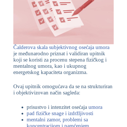
Čalderova skala subjektivnog osećaja umora
je međunarodno priznat i validiran upitnik
koji se koristi za procenu stepena fizičkog i
mentalnog umora, kao i ukupnog
energetskog kapaciteta organizma.
Ovaj upitnik omogućava da se na strukturiran
i objektivizovan način sagleda:
prisustvo i intenzitet osećaja
umora
pad fizičke snage i izdržljivosti
mentalni zamor, problemi sa
koncentracijom i pamćenjem