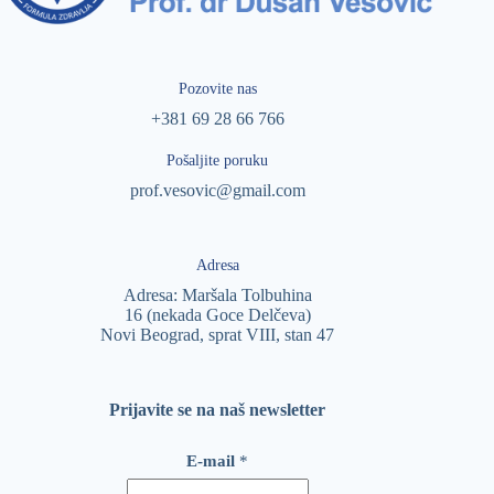
Pozovite nas
+381 69 28 66 766
Pošaljite poruku
prof.vesovic@gmail.com
Adresa
Adresa: Maršala Tolbuhina
16 (nekada Goce Delčeva)
Novi Beograd, sprat VIII, stan 47
Prijavite se na naš newsletter
E
E-mail
*
-
m