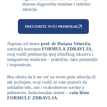
donose dugoročne rezultate i stabilno
zdravlje.
PREUZMITE SVOJ PRIMERAK
Napisan od strane
prof. dr Dušana Vešovića
,
osnivača koncepta
FORMULA ZDRAVLJA
,
ovaj vodič predstavlja spoj kliničkog iskustva i
integrativne medicine – praktičan, lako primenljiv
i inspirativan.
Bez obzira da li ste već na svom putu zdravlja ili
tek počinjete, ovaj vodič će vam pomoći da
uskladite telo, um i svakodnevne navike u
jedinstven, funkcionalan sistem –
vašu ličnu
FORMULU ZDRAVLJA.