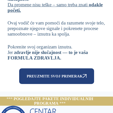
Da promene nisu teške – samo treba znati
odakle
početi.
Ovaj vodič će vam pomoći da razumete svoje telo,
prepoznate njegove signale i pokrenete procese
samoobnove – iznutra ka spolja.
Pokrenite svoj organizam iznutra.
Jer
zdravlje nije slučajnost — to je vaša
FORMULA ZDRAVLJA.
PREUZMITE SVOJ PRIMERAK
***
POGLEDAJTE PAKETE INDIVIDUALNIH
PROGRAMA
***