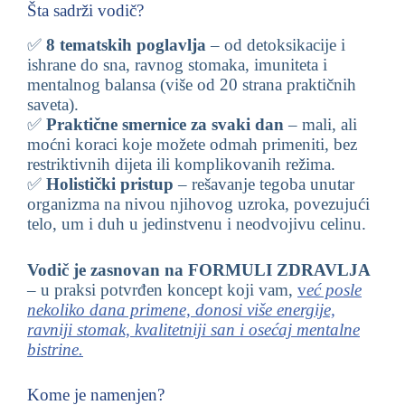
Šta sadrži vodič?
✅
8 tematskih poglavlja
– od detoksikacije i
ishrane do sna, ravnog stomaka, imuniteta i
mentalnog balansa (više od 20 strana praktičnih
saveta).
✅
Praktične smernice za svaki dan
– mali, ali
moćni koraci koje možete odmah primeniti, bez
restriktivnih dijeta ili komplikovanih režima.
✅
Holistički pristup
– rešavanje tegoba unutar
organizma na nivou njihovog uzroka, povezujući
telo, um i duh u jedinstvenu i neodvojivu celinu.
Vodič je zasnovan na FORMULI ZDRAVLJA
– u praksi potvrđen koncept koji vam,
v
eć posle
nekoliko dana primene, donosi više energije,
ravniji stomak, kvalitetniji san i osećaj mentalne
bistrine.
Kome je namenjen?