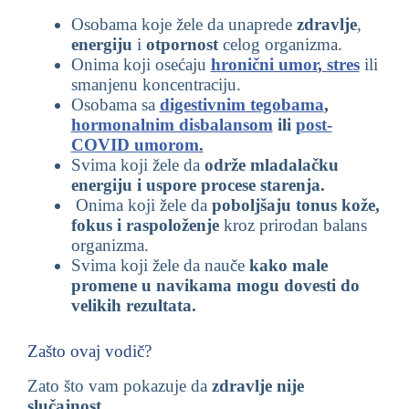
Osobama koje žele da unaprede
zdravlje
,
energiju
i
otpornost
celog organizma.
Onima koji osećaju
hronični umor
,
stres
ili
smanjenu koncentraciju.
Osobama sa
digestivnim tegobama
,
hormonalnim disbalansom
ili
post-
COVID umorom
.
Svima koji žele da
održe mladalačku
energiju i uspore procese starenja.
Onima koji žele da
poboljšaju tonus kože,
fokus i raspoloženje
kroz prirodan balans
organizma.
Svima koji žele da nauče
kako male
promene u navikama mogu dovesti do
velikih rezultata.
Zašto ovaj vodič?
Zato što vam pokazuje da
zdravlje nije
slučajnost
.