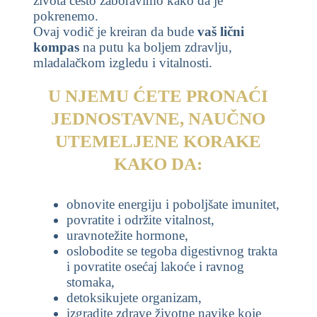
života često zaboravimo kako da je
pokrenemo.
Ovaj vodič je kreiran da bude
vaš lični
kompas
na putu ka boljem zdravlju,
mladalačkom izgledu i vitalnosti.
U NJEMU ĆETE PRONAĆI
JEDNOSTAVNE, NAUČNO
UTEMELJENE KORAKE
KAKO DA:
obnovite energiju i poboljšate imunitet,
povratite i održite vitalnost,
uravnotežite hormone,
oslobodite se tegoba digestivnog trakta
i povratite osećaj lakoće i ravnog
stomaka,
detoksikujete organizam,
izgradite zdrave životne navike koje