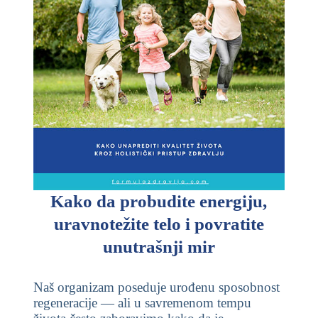
Kako da probudite energiju,
uravnotežite telo i povratite
unutrašnji mir
Naš organizam poseduje urođenu sposobnost
regeneracije — ali u savremenom tempu