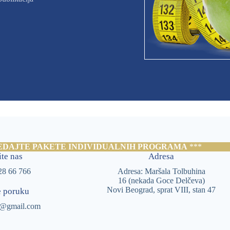
EDAJTE PAKETE INDIVIDUALNIH PROGRAMA
***
te nas
Adresa
28 66 766
Adresa: Maršala Tolbuhina
16 (nekada Goce Delčeva)
Novi Beograd, sprat VIII, stan 47
e poruku
c@gmail.com