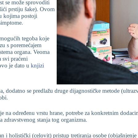
est se može sprovoditi
šići prstiju šake). Ovom
u kojima postoji
 simptome.
i mogućih tegoba koje
vezu s poremećajem
sistema organa. Veoma
 svi praćeni
 ovo je dato u
knjizi
, dodatno se predlažu druge dijagnostičke metode (ultrazvuč
obi.
e na određenu vrstu hrane, potrebe za konkretnim dodacima i
a zdravstvenog stanja tog organizma.
i holistički (celovit) pristup tretiranja osobe (objašnjenje