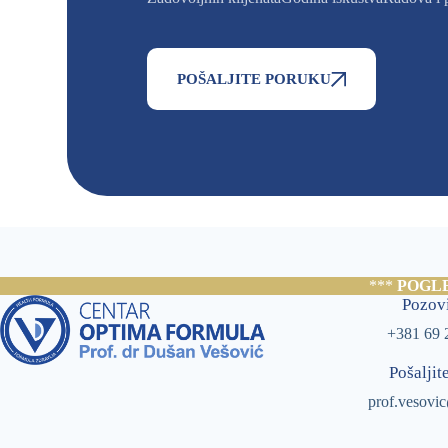
POŠALJITE PORUKU
***
POGL
Pozovi
+381 69 
Pošaljit
prof.vesovi