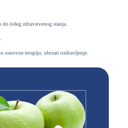
eo do lošeg zdravstvenog stanja.
.
u osnovne terapiju, ubrzati ozdravljenje.