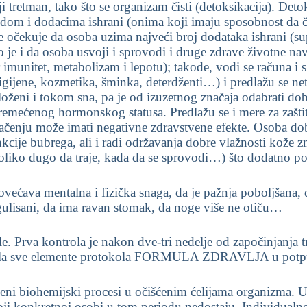
i tretman, tako što se organizam čisti (detoksikacija). Det
vodom i dodacima ishrani (onima koji imaju sposobnost da č
e očekuje da osoba uzima najveći broj dodataka ishrani (s
e i da osoba usvoji i sprovodi i druge zdrave životne nav
 imunitet, metabolizam i lepotu); takođe, vodi se računa i
igijene, kozmetika, šminka, deterdženti…) i predlažu se neto
ženi i tokom sna, pa je od izuzetnog značaja odabrati dobr
remećenog hormonskog statusa. Predlažu se i mere za zašt
zračenju može imati negativne zdravstvene efekte. Osoba do
cije bubrega, ali i radi održavanja dobre vlažnosti kože z
, koliko dugo da traje, kada da se sprovodi…) što dodatno 
ećava mentalna i fizička snaga, da je pažnja poboljšana, da
egulisani, da ima ravan stomak, da noge više ne otiču…
e. Prva kontrola je nakon dve-tri nedelje od započinjanja t
imenila sve elemente protokola FORMULA ZDRAVLJA u potp
eni biohemijski procesi u očišćenim ćelijama organizma. U
 koji konkretnoj osobi u tom periodu nedostaju. Individualn