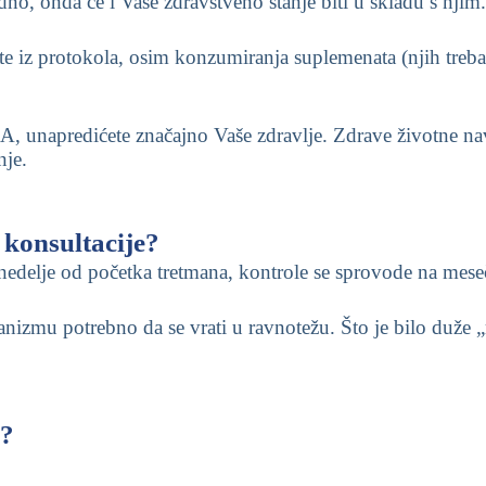
odno, onda će i Vaše zdravstveno stanje biti u skladu s njim
ete iz protokola, osim konzumiranja suplemenata (njih treb
predićete značajno Vaše zdravlje. Zdrave životne navik
nje.
 konsultacije?
 nedelje od početka tretmana, kontrole se sprovode na me
nizmu potrebno da se vrati u ravnotežu. Što je bilo duže 
a?