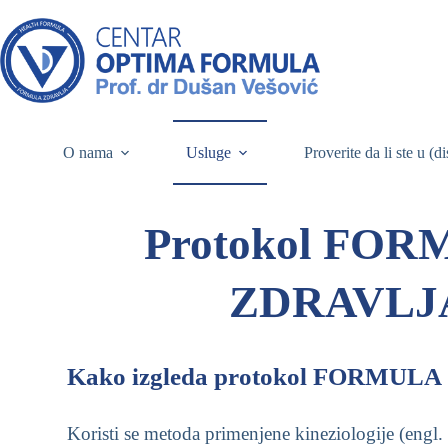
O nama
Usluge
Proverite da li ste u (d
Protokol FO
ZDRAVLJ
Kako izgleda protokol FORMUL
Koristi se metoda primenjene kineziologije (engl.