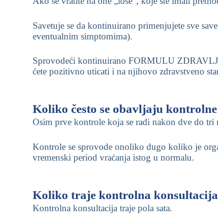
Ako se vratite na one „loše“, koje ste imali preth
Savetuje se da kontinuirano primenjujete sve sav
eventualnim simptomima).
Sprovodeći kontinuirano FORMULU ZDRAVLJA, una
ćete pozitivno uticati i na njihovo zdravstveno sta
Koliko često se obavljaju kontrolne
Osim prve kontrole koja se radi nakon dve do tri
Kontrole se sprovode onoliko dugo koliko je orga
vremenski period vraćanja istog u normalu.
Koliko traje kontrolna konsultacij
Kontrolna konsultacija traje pola sata.