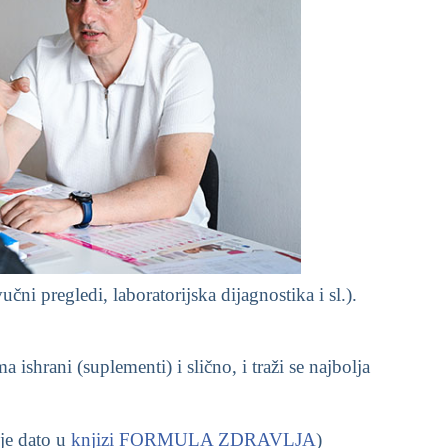
ni pregledi, laboratorijska dijagnostika i sl.).
shrani (suplementi) i slično, i traži se najbolja
 je dato u
knjizi FORMULA ZDRAVLJA
)