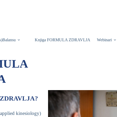
is)Balansu
Knjiga FORMULA ZDRAVLJA
Webinari
RMULA
A
A ZDRAVLJA?
 applied kinesiology)