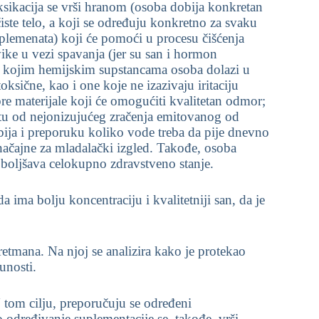
oksikacija se vrši hranom (osoba dobija konkretan
iste telo, a koji se određuju konkretno za svaku
uplemenata) koji će pomoći u procesu čišćenja
ike u vezi spavanja (jer su san i hormon
 s kojim hemijskim supstancama osoba dolazi u
ksične, kao i one koje ne izazivaju iritaciju
e materijale koji će omogućiti kvalitetan odmor;
itu od nejonizujućeg zračenja emitovanog od
bija i preporuku koliko vode treba da pije dnevno
načajne za mladalački izgled. Takođe, osoba
poboljšava celokupno zdravstveno stanje.
 ima bolju koncentraciju i kvalitetniji san, da je
retmana. Na njoj se analizira kako je protekao
unosti.
 tom cilju, preporučuju se određeni
o određivanje suplementacije se, takođe, vrši