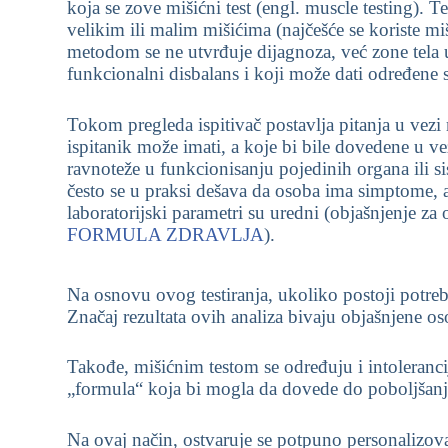
koja se zove mišićni test (engl. muscle testing). T
velikim ili malim mišićima (najčešće se koriste mi
metodom se ne utvrđuje dijagnoza, već zone tela 
funkcionalni disbalans i koji može dati određene
Tokom pregleda ispitivač postavlja pitanja u vez
ispitanik može imati, a koje bi bile dovedene u 
ravnoteže u funkcionisanju pojedinih organa ili 
često se u praksi dešava da osoba ima simptome, a
laboratorijski parametri su uredni (objašnjenje za
FORMULA ZDRAVLJA
).
Na osnovu ovog testiranja, ukoliko postoji potreba
Značaj rezultata ovih analiza bivaju objašnjene os
Takođe, mišićnim testom se određuju i intolerancij
„formula“ koja bi mogla da dovede do poboljšanj
Na ovaj način, ostvaruje se potpuno personalizovan 