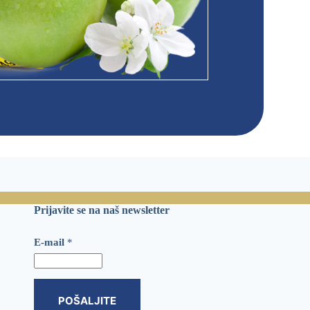
Prijavite se na naš newsletter
*
E-mail
*
E
-
m
a
i
POŠALJITE
l