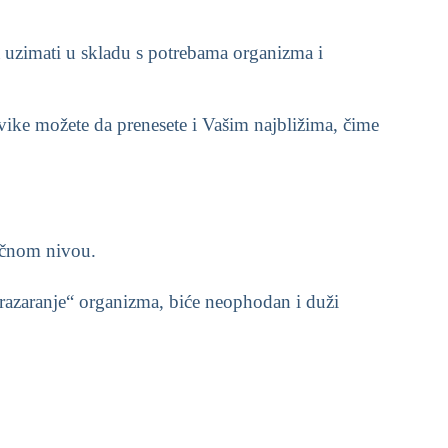
.
a uzimati u skladu s potrebama organizma i
e možete da prenesete i Vašim najbližima, čime
sečnom nivou.
„razaranje“ organizma, biće neophodan i duži