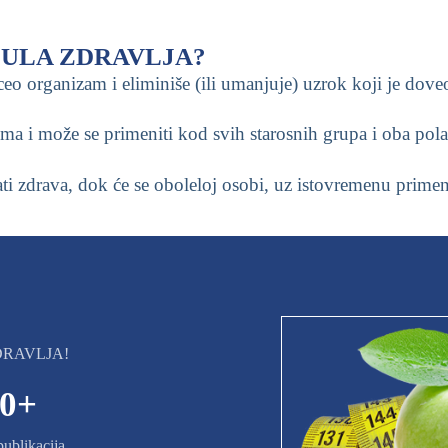
ORMULA ZDRAVLJA?
a ceo organizam i eliminiše (ili umanjuje) uzrok koji je dov
a i može se primeniti kod svih starosnih grupa i oba pola
ti zdrava, dok će se oboleloj osobi, uz istovremenu primen
ZDRAVLJA!
0
+
publikacija