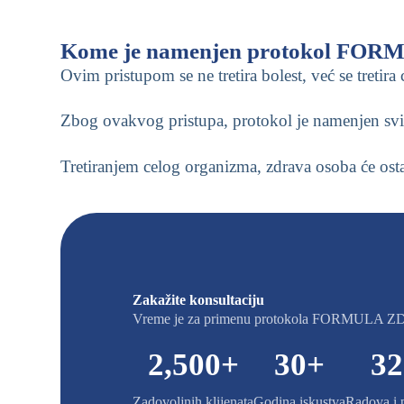
Kome je namenjen protokol F
Ovim pristupom se ne tretira bolest, već se tretir
Zbog ovakvog pristupa, protokol je namenjen svim
Tretiranjem celog organizma, zdrava osoba će osta
Zakažite konsultaciju
Vreme je za primenu protokola FORMULA 
2,500
+
30
+
32
Zadovoljnih klijenata
Godina iskustva
Radova i 