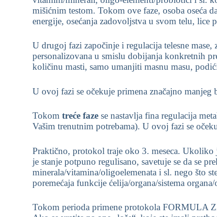
mišićnim testom. Tokom ove faze, osoba oseća dalj
energije, osećanja zadovoljstva u svom telu, lice po
U drugoj fazi započinje i regulacija telesne mase, 
personalizovana u smislu dobijanja konkretnih pre
količinu masti, samo umanjiti masnu masu, podi
U ovoj fazi se očekuje primena značajno manjeg b
Tokom
treće faze
se nastavlja fina regulacija me
Vašim trenutnim potrebama). U ovoj fazi se očeku
Praktično, protokol traje oko 3. meseca. Ukoliko
je stanje potpuno regulisano, savetuje se da se prek
minerala/vitamina/oligoelemenata i sl. nego što 
poremećaja funkcije ćelija/organa/sistema organa/o
Tokom perioda primene protokola FORMULA ZDRAVL