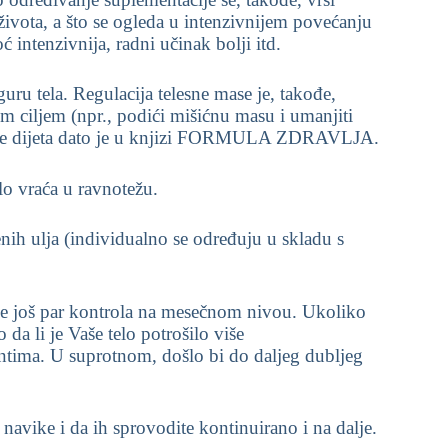
života, a što se ogleda u intenzivnijem povećanju
oć intenzivnija, radni učinak bolji itd.
guru tela. Regulacija telesne mase je, takođe,
m ciljem (npr., podići mišićnu masu i umanjiti
ćine dijeta dato je u knjizi FORMULA ZDRAVLJA.
lo vraća u ravnotežu.
nih ulja (individualno se određuju u skladu s
uje još par kontrola na mesečnom nivou. Ukoliko
 da li je Vaše telo potrošilo više
entima. U suprotnom, došlo bi do daljeg dubljeg
ike i da ih sprovodite kontinuirano i na dalje.