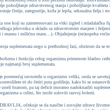
e poboljšanje zdravstvenog stanja i poboljšanje kvaliteta 
staje čistije, zategnutije, koža je lepša, seksualna želja i m
za one koji su zainteresovani za vitki izgled i mladalačku fi
dloga jelovnika u skladu sa zdravstvenim stanjem i željeni
ći i masnu i mišićnu masu…). Objašnjenje (ne)uspeha ve
roja suplemenata nego u prethodnoj fazi, obzirom da se te
tabolizma i funkcija celog organizma primenom hladno ceđe
je najmanji broj suplemenata.
 je poremećaj ravnoteže u organizmu veliki, onda se savet
ontrolišete tri do četiri puta godišnje, kako bi se ustanovilo
ste uneli hranom, pa taj deficit moramo nadoknaditi suplem
rganizma u celini, što može usloviti razvoj bolesti.
JA, očekuje se da naučite i usvojite zdrave životne nav