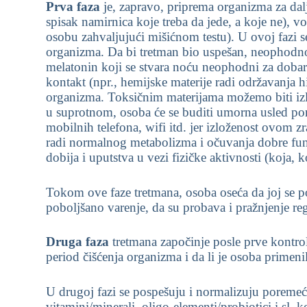
Prva faza
je, zapravo, priprema organizma za dalj
spisak namirnica koje treba da jede, a koje ne), 
osobu zahvaljujući mišićnom testu). U ovoj fazi s
organizma. Da bi tretman bio uspešan, neophodno j
melatonin koji se stvara noću neophodni za dobar
kontakt (npr., hemijske materije radi održavanja h
organizma. Toksičnim materijama možemo biti izlo
u suprotnom, osoba će se buditi umorna usled po
mobilnih telefona, wifi itd. jer izloženost ovom 
radi normalnog metabolizma i očuvanja dobre funk
dobija i uputstva u vezi fizičke aktivnosti (koja
Tokom ove faze tretmana, osoba oseća da joj se pov
poboljšano varenje, da su probava i pražnjenje r
Druga faza
tretmana započinje posle prve kontrol
period čišćenja organizma i da li je osoba pr
U drugoj fazi se pospešuju i normalizuju poremeć
vitamini/minerali, oligo-elementi/probiotici i sl.