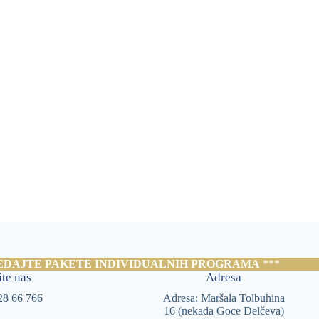
EDAJTE PAKETE INDIVIDUALNIH PROGRAMA
***
te nas
Adresa
28 66 766
Adresa: Maršala Tolbuhina
16 (nekada Goce Delčeva)