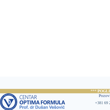
***
POGL
Pozovi
+381 69 