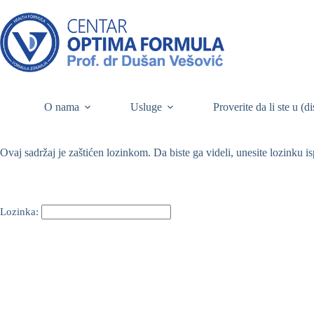
O nama
Usluge
Proverite da li ste u (d
Ovaj sadržaj je zaštićen lozinkom. Da biste ga videli, unesite lozinku i
Lozinka: