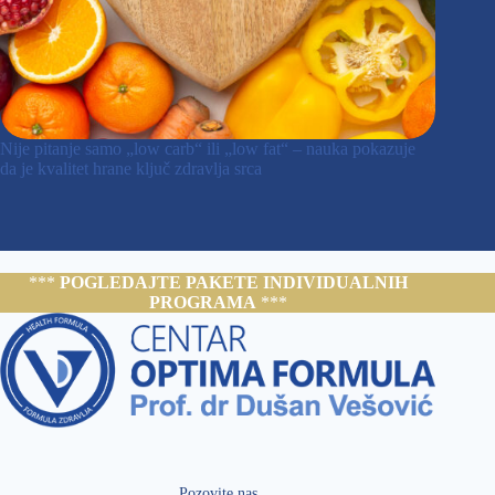
Nije pitanje samo „low carb“ ili „low fat“ – nauka pokazuje
da je kvalitet hrane ključ zdravlja srca
***
POGLEDAJTE PAKETE INDIVIDUALNIH
PROGRAMA
***
Pozovite nas