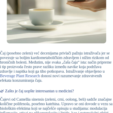
Čaj (posebno zeleni) već decenijama privlači pažnju istraživača jer se
povezuje sa boljim kardiometaboličkim zdravljem i nižim rizikom od
hroničnih bolesti. Međutim, nije svaka „čaša čaja“ ista: način pripreme
i tip proizvoda često prave razliku između navike koja podržava
zdravlje i napitka koji ga tiho potkopava. Istraživanje objavljeno u
Beverage Plant Research
donosi novi razumevanje zdravstvenih
efekata konzumiranja čaja.
🌿 Zašto je čaj uopšte interesantan u medicini?
Čajevi od Camellia sinensis (zeleni, crni, oolong, beli) sadrže značajne
količine polifenola, posebno katehina. Upravo se oni dovode u vezu sa
biološkim efektima koji se najčešće opisuju u studijama: modulacija
inflamacije, uticaj na glikoregulaciju i lipide, kao i potencijalni efekti