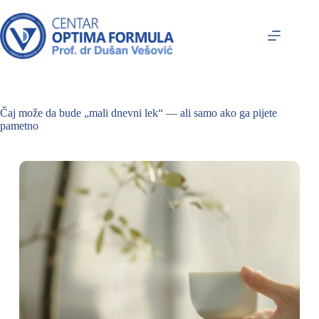
Čaj može da bude „mali dnevni lek“ — ali samo ako ga pijete
pametno