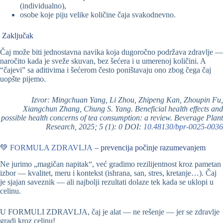
(individualno),
osobe koje piju velike količine čaja svakodnevno.
Zaključak
Čaj može biti jednostavna navika koja dugoročno podržava zdravlje —
naročito kada je sveže skuvan, bez šećera i u umerenoj količini. A
“čajevi” sa aditivima i šećerom često poništavaju ono zbog čega čaj
uopšte pijemo.
Izvor: Mingchuan Yang, Li Zhou, Zhipeng Kan, Zhoupin Fu,
Xiangchun Zhang, Chung S. Yang. Beneficial health effects and
possible health concerns of tea consumption: a review. Beverage Plant
Research, 2025; 5 (1): 0 DOI:
10.48130/bpr-0025-0036
💚
FORMULA ZDRAVLJA
– prevencija počinje razumevanjem
Ne jurimo „magičan napitak“, već gradimo rezilijentnost kroz pametan
izbor — kvalitet, meru i kontekst (ishrana, san, stres, kretanje…). Čaj
je sjajan saveznik — ali najbolji rezultati dolaze tek kada se uklopi u
celinu.
U FORMULI ZDRAVLJA, čaj je alat — ne rešenje — jer se zdravlje
gradi kroz celinu!