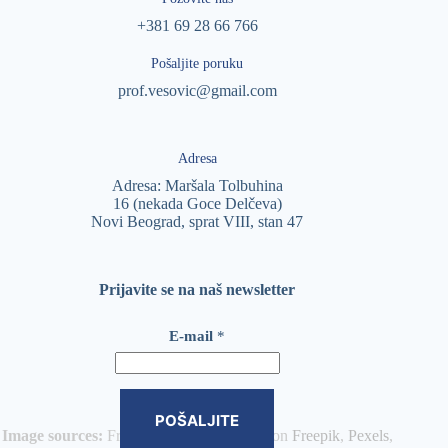
+381 69 28 66 766
Pošaljite poruku
prof.vesovic@gmail.com
Adresa
Adresa: Maršala Tolbuhina
16 (nekada Goce Delčeva)
Novi Beograd, sprat VIII, stan 47
Prijavite se na naš newsletter
*
E-mail
*
*
E
-
m
a
POŠALJITE
i
Image sources:
Freepik and other authors on
Freepik
,
Pexels
,
l