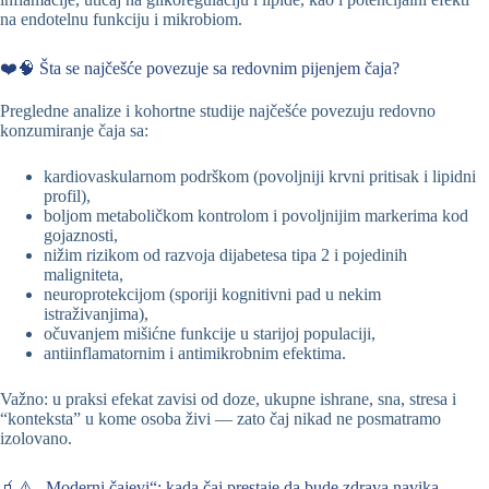
na endotelnu funkciju i mikrobiom.
❤️🧠 Šta se najčešće povezuje sa redovnim pijenjem čaja?
Pregledne analize i kohortne studije najčešće povezuju redovno
konzumiranje čaja sa:
kardiovaskularnom podrškom (povoljniji krvni pritisak i lipidni
profil),
boljom metaboličkom kontrolom i povoljnijim markerima kod
gojaznosti,
nižim rizikom od razvoja dijabetesa tipa 2 i pojedinih
maligniteta,
neuroprotekcijom (sporiji kognitivni pad u nekim
istraživanjima),
očuvanjem mišićne funkcije u starijoj populaciji,
antiinflamatornim i antimikrobnim efektima.
Važno: u praksi efekat zavisi od doze, ukupne ishrane, sna, stresa i
“konteksta” u kome osoba živi — zato čaj nikad ne posmatramo
izolovano.
🧃⚠️ „Moderni čajevi“: kada čaj prestaje da bude zdrava navika