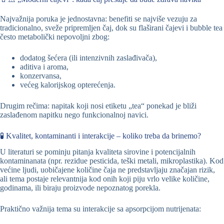
Najvažnija poruka je jednostavna: benefiti se najviše vezuju za
tradicionalno, sveže pripremljen čaj, dok su flaširani čajevi i bubble tea
često metabolički nepovoljni zbog:
dodatog šećera (ili intenzivnih zaslađivača),
aditiva i aroma,
konzervansa,
većeg kalorijskog opterećenja.
Drugim rečima: napitak koji nosi etiketu „tea“ ponekad je bliži
zaslađenom napitku nego funkcionalnoj navici.
🧪 Kvalitet, kontaminanti i interakcije – koliko treba da brinemo?
U literaturi se pominju pitanja kvaliteta sirovine i potencijalnih
kontaminanata (npr. rezidue pesticida, teški metali, mikroplastika). Kod
većine ljudi, uobičajene količine čaja ne predstavljaju značajan rizik,
ali tema postaje relevantnija kod onih koji piju vrlo velike količine,
godinama, ili biraju proizvode nepoznatog porekla.
Praktično važnija tema su interakcije sa apsorpcijom nutrijenata: