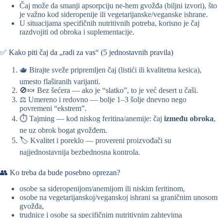
Čaj može da smanji apsorpciju ne-hem gvožđa (biljni izvori), što
je važno kod sideropenije ili vegetarijanske/veganske ishrane.
U situacijama specifičnih nutritivnih potreba, korisno je čaj
razdvojiti od obroka i suplementacije.
✅ Kako piti čaj da „radi za vas“ (5 jednostavnih pravila)
🫖 Birajte sveže pripremljen čaj (listići ili kvalitetna kesica),
umesto flaširanih varijanti.
🚫🍬 Bez šećera — ako je “slatko”, to je već desert u čaši.
⚖️ Umereno i redovno — bolje 1–3 šolje dnevno nego
povremeni “ekstrem”.
⏱️ Tajming — kod niskog feritina/anemije: čaj
između obroka
,
ne uz obrok bogat gvožđem.
🏷️ Kvalitet i poreklo — provereni proizvođači su
najjednostavnija bezbednosna kontrola.
👥 Ko treba da bude posebno oprezan?
osobe sa sideropenijom/anemijom ili niskim feritinom,
osobe na vegetarijanskoj/veganskoj ishrani sa graničnim unosom
gvožđa,
trudnice i osobe sa specifičnim nutritivnim zahtevima