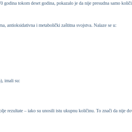
 70 godina tokom deset godina, pokazalo je da nije presudna samo količi
na, antioksidativna i metabolički zaštitna svojstva. Nalaze se u:
, imali su:
lje rezultate – iako su unosili istu ukupnu količinu. To znači da nije dov