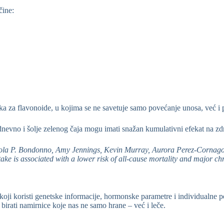
čine:
uka za flavonoide, u kojima se ne savetuje samo povećanje unosa, već i 
evno i šolje zelenog čaja mogu imati snažan kumulativni efekat na zdr
cola P. Bondonno, Amy Jennings, Kevin Murray, Aurora Perez-Cornag
ntake is associated with a lower risk of all-cause mortality and major
 koji koristi genetske informacije, hormonske parametre i individualne 
rati namirnice koje nas ne samo hrane – već i leče.