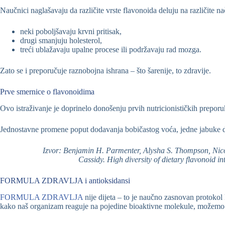
Naučnici naglašavaju da različite vrste flavonoida deluju na različite na
neki poboljšavaju krvni pritisak,
drugi smanjuju holesterol,
treći ublažavaju upalne procese ili podržavaju rad mozga.
Zato se i preporučuje raznobojna ishrana – što šarenije, to zdravije.
Prve smernice o flavonoidima
Ovo istraživanje je doprinelo donošenju prvih nutricionističkih prepor
Jednostavne promene poput dodavanja bobičastog voća, jedne jabuke dn
Izvor: Benjamin H. Parmenter, Alysha S. Thompson, Ni
Cassidy. High diversity of dietary flavonoid i
FORMULA ZDRAVLJA i antioksidansi
FORMULA ZDRAVLJA
nije dijeta – to je naučno zasnovan protokol
kako naš organizam reaguje na pojedine bioaktivne molekule, možemo bi