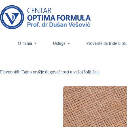
O nama
Usluge
Proverite da li ste u (d
Flavonoidi: Tajno oružje dugovečnosti u vašoj šolji čaja