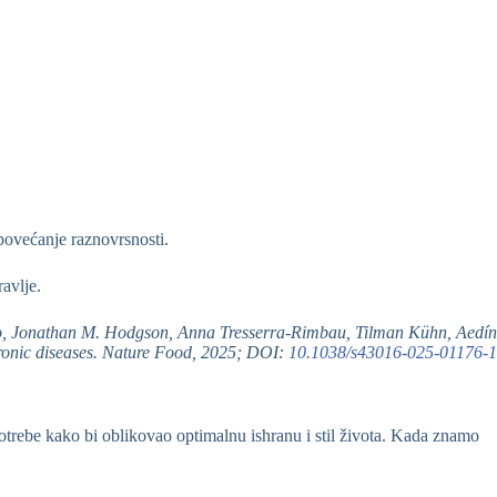
povećanje raznovrsnosti.
avlje.
o, Jonathan M. Hodgson, Anna Tresserra-Rimbau, Tilman Kühn, Aedín
 chronic diseases. Nature Food, 2025; DOI:
10.1038/s43016-025-01176-1
potrebe kako bi oblikovao optimalnu ishranu i stil života. Kada znamo