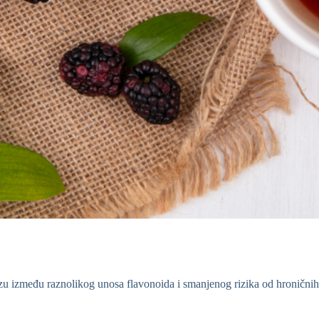
zu između raznolikog unosa flavonoida i smanjenog rizika od hroničnih b