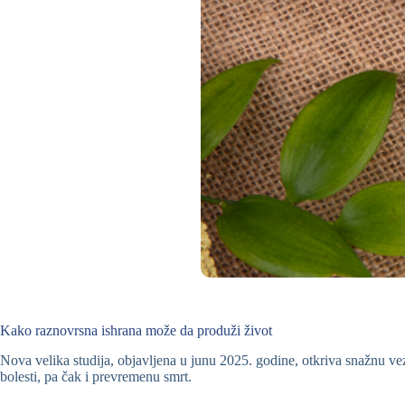
Kako raznovrsna ishrana može da produži život
Nova velika studija, objavljena u junu 2025. godine, otkriva snažnu ve
bolesti, pa čak i prevremenu smrt.