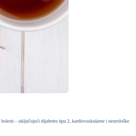
olesti – uključujući dijabetes tipa 2, kardiovaskularne i neurološke