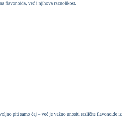
na flavonoida, već i njihova raznolikost.
oljno piti samo čaj – već je važno unositi različite flavonoide iz