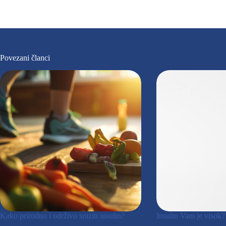
Povezani članci
Kako prirodno i održivo sniziti insulin?
Insulin Vam je visok?