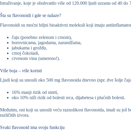
Istraživanje, koje je obuhvatilo više od 120.000 ljudi uzrasta od 40 do
Šta su flavonoidi i gde se nalaze?
Flavonoidi su moćni biljni bioaktivni molekuli koji imaju antiinflamator
čaju (posebno zelenom i crnom),
borovnicama, jagodama, narandžama,
jabukama i grožđu,
crnoj čokoladi,
crvenom vinu (umereno!).
Više boja – više koristi
Ljudi koji su unosili oko 500 mg flavonoida dnevno (npr. dve šolje čaja)
16% manji rizik od smrti,
oko 10% niži rizik od bolesti srca, dijabetesa i plućnih bolesti.
Međutim, oni koji su unosili veću raznolikost flavonoida, imali su još bo
različitih izvora.
Svaki flavonoid ima svoju funkciju