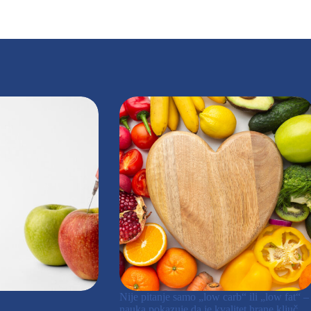
Nije pitanje samo „low carb“ ili „low fat“ –
nauka pokazuje da je kvalitet hrane ključ