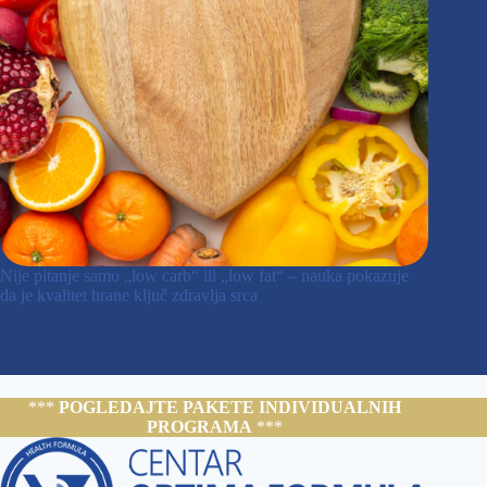
Nije pitanje samo „low carb“ ili „low fat“ – nauka pokazuje
da je kvalitet hrane ključ zdravlja srca
***
POGLEDAJTE PAKETE INDIVIDUALNIH
PROGRAMA
***