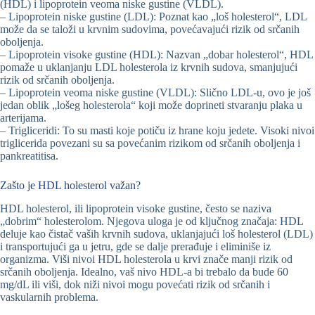
(HDL) i lipoprotein veoma niske gustine (VLDL).
– Lipoprotein niske gustine (LDL): Poznat kao „loš holesterol“, LDL
može da se taloži u krvnim sudovima, povećavajući rizik od srčanih
oboljenja.
– Lipoprotein visoke gustine (HDL): Nazvan „dobar holesterol“, HDL
pomaže u uklanjanju LDL holesterola iz krvnih sudova, smanjujući
rizik od srčanih oboljenja.
– Lipoprotein veoma niske gustine (VLDL): Slično LDL-u, ovo je još
jedan oblik „lošeg holesterola“ koji može doprineti stvaranju plaka u
arterijama.
– Trigliceridi: To su masti koje potiču iz hrane koju jedete. Visoki nivoi
triglicerida povezani su sa povećanim rizikom od srčanih oboljenja i
pankreatitisa.
Zašto je HDL holesterol važan?
HDL holesterol, ili lipoprotein visoke gustine, često se naziva
„dobrim“ holesterolom. Njegova uloga je od ključnog značaja: HDL
deluje kao čistač vaših krvnih sudova, uklanjajući loš holesterol (LDL)
i transportujući ga u jetru, gde se dalje prerađuje i eliminiše iz
organizma. Viši nivoi HDL holesterola u krvi znače manji rizik od
srčanih oboljenja. Idealno, vaš nivo HDL-a bi trebalo da bude 60
mg/dL ili viši, dok niži nivoi mogu povećati rizik od srčanih i
vaskularnih problema.