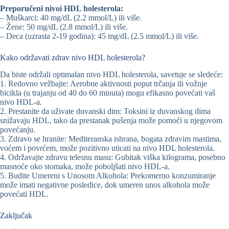
Preporučeni nivoi HDL holesterola:
– Muškarci: 40 mg/dL (2.2 mmol/L) ili više.
– Žene: 50 mg/dL (2.8 mmol/L) ili više.
– Deca (uzrasta 2-19 godina): 45 mg/dL (2.5 mmol/L) ili više.
Kako održavati zdrav nivo HDL holesterola?
Da biste održali optimalan nivo HDL holesterola, savetuje se sledeće:
1. Redovno vežbajte: Aerobne aktivnosti poput trčanja ili vožnje
bicikla (u trajanju od 40 do 60 minuta) mogu efikasno povećati vaš
nivo HDL-a.
2. Prestanite da uživate duvanski dim: Toksini iz duvanskog dima
snižavaju HDL, tako da prestanak pušenja može pomoći u njegovom
povećanju.
3. Zdravo se hranite: Mediteranska ishrana, bogata zdravim mastima,
voćem i povrćem, može pozitivno uticati na nivo HDL holesterola.
4. Održavajte zdravu telesnu masu: Gubitak viška kilograma, posebno
masnoće oko stomaka, može poboljšati nivo HDL-a.
5. Budite Umereni s Unosom Alkohola: Prekomerno konzumiranje
može imati negativne posledice, dok umeren unos alkohola može
povećati HDL.
Zaključak