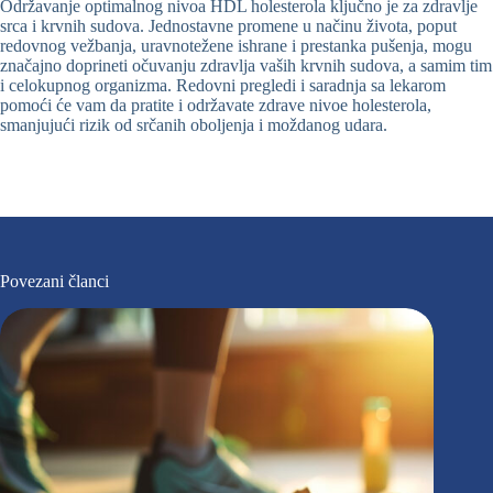
Održavanje optimalnog nivoa HDL holesterola ključno je za zdravlje
srca i krvnih sudova. Jednostavne promene u načinu života, poput
redovnog vežbanja, uravnotežene ishrane i prestanka pušenja, mogu
značajno doprineti očuvanju zdravlja vaših krvnih sudova, a samim tim
i celokupnog organizma. Redovni pregledi i saradnja sa lekarom
pomoći će vam da pratite i održavate zdrave nivoe holesterola,
smanjujući rizik od srčanih oboljenja i moždanog udara.
Povezani članci