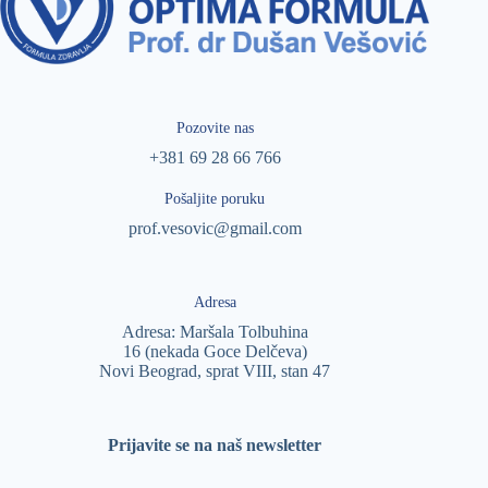
Pozovite nas
+381 69 28 66 766
Pošaljite poruku
prof.vesovic@gmail.com
Adresa
Adresa: Maršala Tolbuhina
16 (nekada Goce Delčeva)
Novi Beograd, sprat VIII, stan 47
Prijavite se na naš newsletter
E