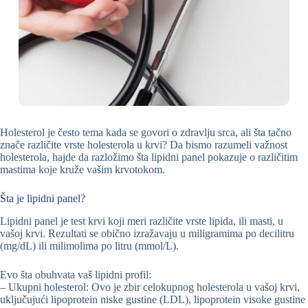
Holesterol je često tema kada se govori o zdravlju srca, ali šta tačno
znače različite vrste holesterola u krvi? Da bismo razumeli važnost
holesterola, hajde da razložimo šta lipidni panel pokazuje o različitim
mastima koje kruže vašim krvotokom.
Šta je lipidni panel?
Lipidni panel je test krvi koji meri različite vrste lipida, ili masti, u
vašoj krvi. Rezultati se obično izražavaju u miligramima po decilitru
(mg/dL) ili milimolima po litru (mmol/L).
Evo šta obuhvata vaš lipidni profil:
– Ukupni holesterol: Ovo je zbir celokupnog holesterola u vašoj krvi,
uključujući lipoprotein niske gustine (LDL), lipoprotein visoke gustine