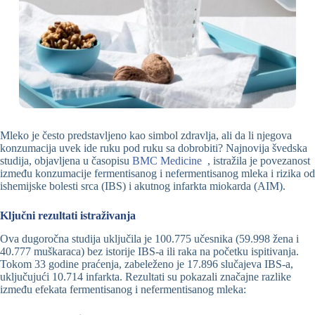
Mleko je često predstavljeno kao simbol zdravlja, ali da li njegova
konzumacija uvek ide ruku pod ruku sa dobrobiti? Najnovija švedska
studija, objavljena u časopisu
BMC Medicine
, istražila je povezanost
između konzumacije fermentisanog i nefermentisanog mleka i rizika od
ishemijske bolesti srca (IBS) i akutnog infarkta miokarda (AIM).
Ključni rezultati istraživanja
Ova dugoročna studija uključila je 100.775 učesnika (59.998 žena i
40.777 muškaraca) bez istorije IBS-a ili raka na početku ispitivanja.
Tokom 33 godine praćenja, zabeleženo je 17.896 slučajeva IBS-a,
uključujući 10.714 infarkta. Rezultati su pokazali značajne razlike
između efekata fermentisanog i nefermentisanog mleka: