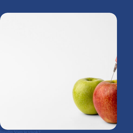
Insulin Vam je visok?