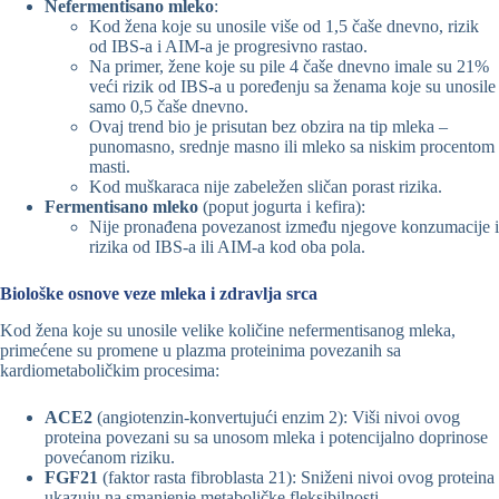
Nefermentisano mleko
:
Kod žena koje su unosile više od 1,5 čaše dnevno, rizik
od IBS-a i AIM-a je progresivno rastao.
Na primer, žene koje su pile 4 čaše dnevno imale su 21%
veći rizik od IBS-a u poređenju sa ženama koje su unosile
samo 0,5 čaše dnevno.
Ovaj trend bio je prisutan bez obzira na tip mleka –
punomasno, srednje masno ili mleko sa niskim procentom
masti.
Kod muškaraca nije zabeležen sličan porast rizika.
Fermentisano mleko
(poput jogurta i kefira):
Nije pronađena povezanost između njegove konzumacije i
rizika od IBS-a ili AIM-a kod oba pola.
Biološke osnove veze mleka i zdravlja srca
Kod žena koje su unosile velike količine nefermentisanog mleka,
primećene su promene u plazma proteinima povezanih sa
kardiometaboličkim procesima:
ACE2
(angiotenzin-konvertujući enzim 2): Viši nivoi ovog
proteina povezani su sa unosom mleka i potencijalno doprinose
povećanom riziku.
FGF21
(faktor rasta fibroblasta 21): Sniženi nivoi ovog proteina
ukazuju na smanjenje metaboličke fleksibilnosti.