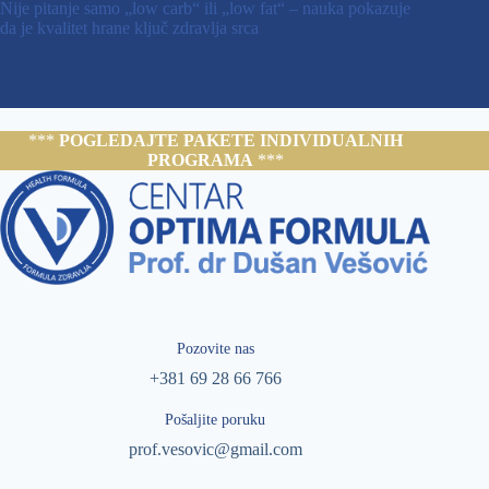
Nije pitanje samo „low carb“ ili „low fat“ – nauka pokazuje
da je kvalitet hrane ključ zdravlja srca
***
POGLEDAJTE PAKETE INDIVIDUALNIH
PROGRAMA
***
Pozovite nas
+381 69 28 66 766
Pošaljite poruku
prof.vesovic@gmail.com