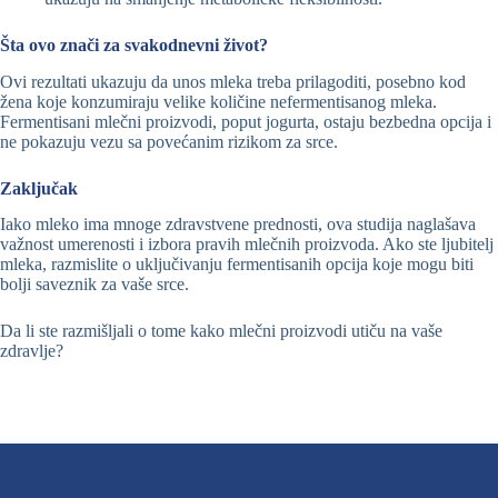
Šta ovo znači za svakodnevni život?
Ovi rezultati ukazuju da unos mleka treba prilagoditi, posebno kod
žena koje konzumiraju velike količine nefermentisanog mleka.
Fermentisani mlečni proizvodi, poput jogurta, ostaju bezbedna opcija i
ne pokazuju vezu sa povećanim rizikom za srce.
Zaključak
Iako mleko ima mnoge zdravstvene prednosti, ova studija naglašava
važnost umerenosti i izbora pravih mlečnih proizvoda. Ako ste ljubitelj
mleka, razmislite o uključivanju fermentisanih opcija koje mogu biti
bolji saveznik za vaše srce.
Da li ste razmišljali o tome kako mlečni proizvodi utiču na vaše
zdravlje?