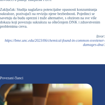
Zaključak: Studija naglašava potencijalne opasnosti konzumiranja
sukraloze, pozivajući na reviziju njene bezbednosti. Pojedinci se
savetuju da budu oprezni i traže alternative, s obzirom na sve više
dokaza koji povezuju sukralozu sa oštećenjem DNK i zdravstvenim
problemima creva.
Izvor:
https://bme.unc.edu/2023/06/chemical-found-in-common-sveetener-
damages-dna/
.
Povezani članci