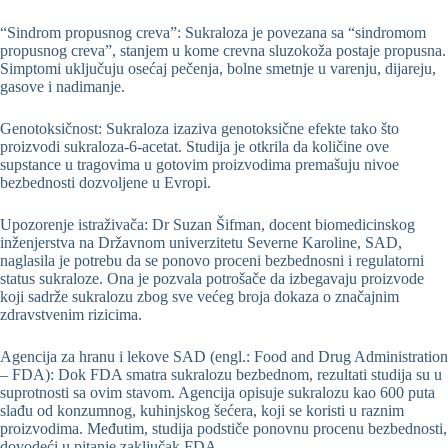
“Sindrom propusnog creva”: Sukraloza je povezana sa “sindromom
propusnog creva”, stanjem u kome crevna sluzokoža postaje propusna.
Simptomi uključuju osećaj pečenja, bolne smetnje u varenju, dijareju,
gasove i nadimanje.
Genotoksičnost: Sukraloza izaziva genotoksične efekte tako što
proizvodi sukraloza-6-acetat. Studija je otkrila da količine ove
supstance u tragovima u gotovim proizvodima premašuju nivoe
bezbednosti dozvoljene u Evropi.
Upozorenje istraživača: Dr Suzan Šifman, docent biomedicinskog
inženjerstva na Državnom univerzitetu Severne Karoline, SAD,
naglasila je potrebu da se ponovo proceni bezbednosni i regulatorni
status sukraloze. Ona je pozvala potrošače da izbegavaju proizvode
koji sadrže sukralozu zbog sve većeg broja dokaza o značajnim
zdravstvenim rizicima.
Agencija za hranu i lekove SAD (engl.: Food and Drug Administration
– FDA): Dok FDA smatra sukralozu bezbednom, rezultati studija su u
suprotnosti sa ovim stavom. Agencija opisuje sukralozu kao 600 puta
slađu od konzumnog, kuhinjskog šećera, koji se koristi u raznim
proizvodima. Međutim, studija podstiče ponovnu procenu bezbednosti,
dovodeći u pitanje zaključak FDA.