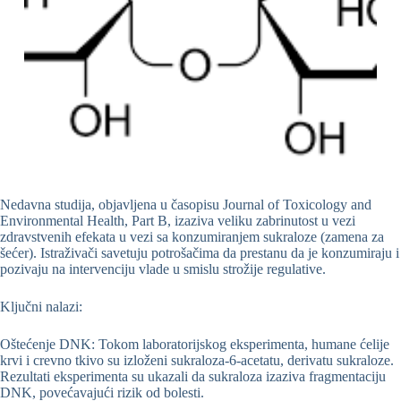
Nedavna studija, objavljena u časopisu Journal of Toxicology and
Environmental Health, Part B, izaziva veliku zabrinutost u vezi
zdravstvenih efekata u vezi sa konzumiranjem sukraloze (zamena za
šećer). Istraživači savetuju potrošačima da prestanu da je konzumiraju i
pozivaju na intervenciju vlade u smislu strožije regulative.
Ključni nalazi:
Oštećenje DNK: Tokom laboratorijskog eksperimenta, humane ćelije
krvi i crevno tkivo su izloženi sukraloza-6-acetatu, derivatu sukraloze.
Rezultati eksperimenta su ukazali da sukraloza izaziva fragmentaciju
DNK, povećavajući rizik od bolesti.