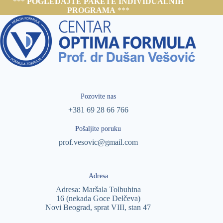
***
POGLEDAJTE PAKETE INDIVIDUALNIH
PROGRAMA
***
Pozovite nas
+381 69 28 66 766
Pošaljite poruku
prof.vesovic@gmail.com
Adresa
Adresa: Maršala Tolbuhina
16 (nekada Goce Delčeva)
Novi Beograd, sprat VIII, stan 47