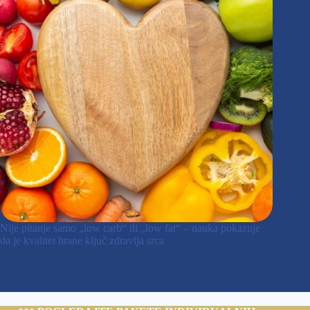
Nije pitanje samo „low carb“ ili „low fat“ – nauka pokazuje
da je kvalitet hrane ključ zdravlja srca