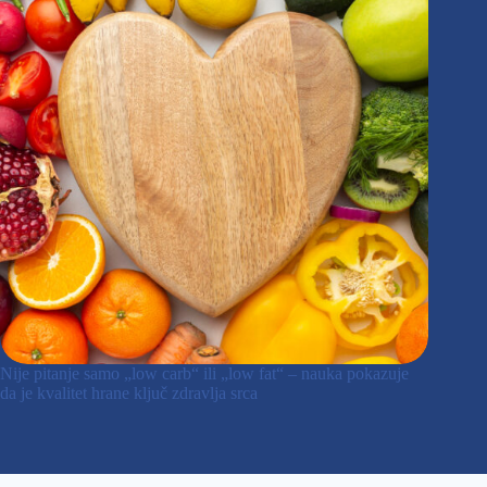
Nije pitanje samo „low carb“ ili „low fat“ – nauka pokazuje
da je kvalitet hrane ključ zdravlja srca