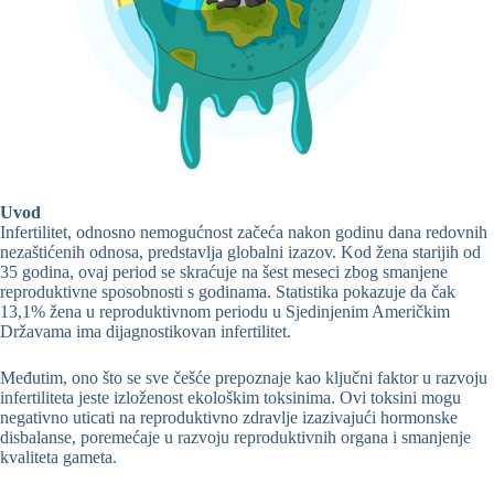
Uvod
Infertilitet, odnosno nemogućnost začeća nakon godinu dana redovnih
nezaštićenih odnosa, predstavlja globalni izazov. Kod žena starijih od
35 godina, ovaj period se skraćuje na šest meseci zbog smanjene
reproduktivne sposobnosti s godinama. Statistika pokazuje da čak
13,1% žena u reproduktivnom periodu u Sjedinjenim Američkim
Državama ima dijagnostikovan infertilitet.
Međutim, ono što se sve češće prepoznaje kao ključni faktor u razvoju
infertiliteta jeste izloženost ekološkim toksinima. Ovi toksini mogu
negativno uticati na reproduktivno zdravlje izazivajući hormonske
disbalanse, poremećaje u razvoju reproduktivnih organa i smanjenje
kvaliteta gameta.