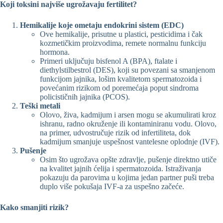
Koji toksini najviše ugrožavaju fertilitet?
Hemikalije koje ometaju endokrini sistem (EDC)
Ove hemikalije, prisutne u plastici, pesticidima i čak
kozmetičkim proizvodima, remete normalnu funkciju
hormona.
Primeri uključuju bisfenol A (BPA), ftalate i
diethylstilbestrol (DES), koji su povezani sa smanjenom
funkcijom jajnika, lošim kvalitetom spermatozoida i
povećanim rizikom od poremećaja poput sindroma
policističnih jajnika (PCOS).
Teški metali
Olovo, živa, kadmijum i arsen mogu se akumulirati kroz
ishranu, radno okruženje ili kontaminiranu vodu. Olovo,
na primer, udvostručuje rizik od infertiliteta, dok
kadmijum smanjuje uspešnost vantelesne oplodnje (IVF).
Pušenje
Osim što ugrožava opšte zdravlje, pušenje direktno utiče
na kvalitet jajnih ćelija i spermatozoida. Istraživanja
pokazuju da parovima u kojima jedan partner puši treba
duplo više pokušaja IVF-a za uspešno začeće.
Kako smanjiti rizik?