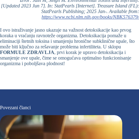
Izvor: Jain M, Singh M. Environmental Toxins and Infertility.
[Updated 2023 Jun 7]. In: StatPearls [Internet]. Treasure Island (FL):
StatPearls Publishing; 2025 Jan-. Available from:
https://www.ncbi.nlm.nih.gov/books/NBK576379/
I ovo istraživanje jasno ukazuje na važnost detoksikacije kao prvog
koraka u vraćanju ravnoteže organizma. Detoksikacija pomaže u
eliminaciji štetnih toksina i smanjenju hronične subklinične upale, što
može biti ključno za rešavanje problema infertiliteta. U sklopu
FORMULE ZDRAVLJA
, prvi korak je upravo detoksikacija i
smanjenje ove upale, čime se omogućava optimalno funkcionisanje
organizma i poboljšava plodnost!
Povezani članci