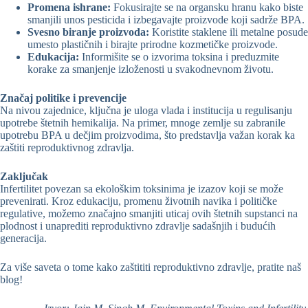
Promena ishrane:
Fokusirajte se na organsku hranu kako biste
smanjili unos pesticida i izbegavajte proizvode koji sadrže BPA.
Svesno biranje proizvoda:
Koristite staklene ili metalne posude
umesto plastičnih i birajte prirodne kozmetičke proizvode.
Edukacija:
Informišite se o izvorima toksina i preduzmite
korake za smanjenje izloženosti u svakodnevnom životu.
Značaj politike i prevencije
Na nivou zajednice, ključna je uloga vlada i institucija u regulisanju
upotrebe štetnih hemikalija. Na primer, mnoge zemlje su zabranile
upotrebu BPA u dečjim proizvodima, što predstavlja važan korak ka
zaštiti reproduktivnog zdravlja.
Zaključak
Infertilitet povezan sa ekološkim toksinima je izazov koji se može
prevenirati. Kroz edukaciju, promenu životnih navika i političke
regulative, možemo značajno smanjiti uticaj ovih štetnih supstanci na
plodnost i unaprediti reproduktivno zdravlje sadašnjih i budućih
generacija.
Za više saveta o tome kako zaštititi reproduktivno zdravlje, pratite naš
blog!